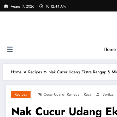
Skip
August 7, 2026
10:12:45 AM
to
content
Home
Home
Recipes
Nak Cucur Udang Ekstra Rangup & Min
,
,
Recipes
Cucur Udang
Ramadan
Raya
Spritzer
Nak Cucur Udang Ek