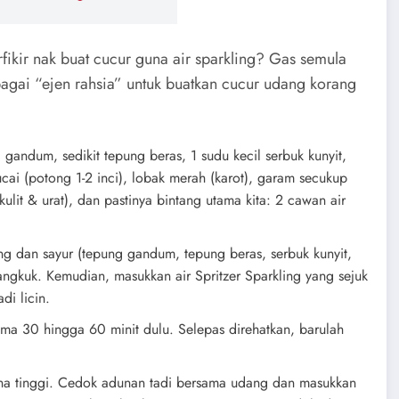
fikir nak buat cucur guna air sparkling? Gas semula
ebagai “ejen rahsia” untuk buatkan cucur udang korang
andum, sedikit tepung beras, 1 sudu kecil serbuk kunyit,
ai (potong 1-2 inci), lobak merah (karot), garam secukup
ulit & urat), dan pastinya bintang utama kita: 2 cawan air
g dan sayur (tepung gandum, tepung beras, serbuk kunyit,
angkuk. Kemudian, masukkan air Spritzer Sparkling yang sejuk
di licin.
ma 30 hingga 60 minit dulu. Selepas direhatkan, barulah
na tinggi. Cedok adunan tadi bersama udang dan masukkan