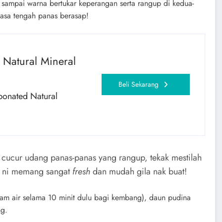
g sampai warna bertukar keperangan serta rangup di kedua-
masa tengah panas berasap!
g Natural Mineral
Beli Sekarang
rbonated Natural
cucur udang panas-panas yang rangup, tekak mestilah
n ni memang sangat
fresh
dan mudah gila nak buat!
alam air selama 10 minit dulu bagi kembang), daun pudina
ng.