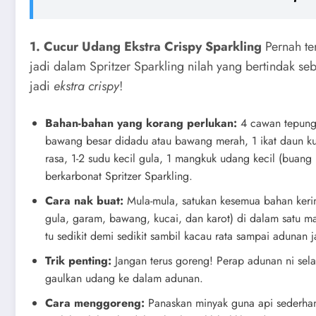
1. Cucur Udang Ekstra Crispy Sparkling
Pernah ter
jadi dalam Spritzer Sparkling nilah yang bertindak s
jadi
ekstra crispy
!
Bahan-bahan yang korang perlukan:
4 cawan tepung g
bawang besar didadu atau bawang merah, 1 ikat daun kuc
rasa, 1-2 sudu kecil gula, 1 mangkuk udang kecil (buang k
berkarbonat Spritzer Sparkling.
Cara nak buat:
Mula-mula, satukan kesemua bahan kerin
gula, garam, bawang, kucai, dan karot) di dalam satu m
tu sedikit demi sedikit sambil kacau rata sampai adunan ja
Trik penting:
Jangan terus goreng! Perap adunan ni sela
gaulkan udang ke dalam adunan.
Cara menggoreng:
Panaskan minyak guna api sederha