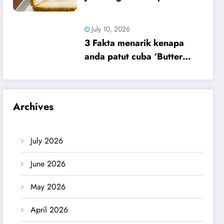
yang iCookAsia nak kongsi
dengan korang hari ni.
July 10, 2026
3 Fakta menarik kenapa
anda patut cuba ‘Butter
Tteok’!
Archives
July 2026
June 2026
May 2026
April 2026