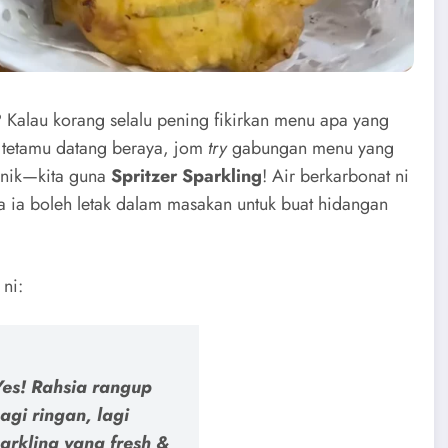
ur? Kalau korang selalu pening fikirkan menu apa yang
 tetamu datang beraya, jom
try
gabungan menu yang
unik—kita guna
Spritzer Sparkling
! Air berkarbonat ni
a ia boleh letak dalam masakan untuk buat hidangan
ni:
es! Rahsia rangup
agi ringan, lagi
arkling yang fresh &