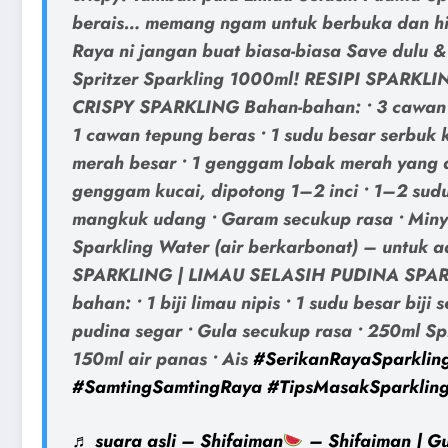
berais… memang ngam untuk berbuka dan hi
Raya ni jangan buat biasa-biasa Save dulu &
Spritzer Sparkling 1000ml! RESIPI SPARK
CRISPY SPARKLING Bahan-bahan: • 3 cawan 
1 cawan tepung beras • 1 sudu besar serbuk k
merah besar • 1 genggam lobak merah yang di
genggam kucai, dipotong 1–2 inci • 1–2 sudu
mangkuk udang • Garam secukup rasa • Minya
Sparkling Water (air berkarbonat) – untuk 
SPARKLING | LIMAU SELASIH PUDINA SPAR
bahan: • 1 biji limau nipis • 1 sudu besar biji 
pudina segar • Gula secukup rasa • 250ml Spr
150ml air panas • Ais
#SerikanRayaSparklin
#SamtingSamtingRaya
#TipsMasakSparklin
♬ suara asli – Shifaiman
– Shifaiman | Gu