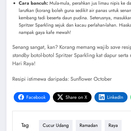
Cara bancuh:
Mula-mula, perahkan jus limau nipis ke d
larutkan (korang boleh guna sedikit air panas untuk senan
kembang tadi beserta daun pudina. Seterusnya, masukkan k
Spritzer Sparkling sejuk dan kacau perlahan-lahan. Hias
nampak gaya kafe mewah!
Senang sangat, kan? Korang memang wajib
save
resi
standby
botol-botol Spritzer Sparkling kat dapur sert
Hari Raya!
Resipi istimewa daripada: Sunflower October
Facebook
Share on X
LinkedIn
Tag
Cucur Udang
Ramadan
Raya