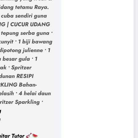
dang tetamu Raya.
 cuba sendiri guna
LING | CUCUR UDANG
tepung serba guna •
unyit • 1 biji bawang
potong julienne • 1
 besar gula • 1
k • Spritzer
adunan RESIPI
KLING Bahan-
selasih • 4 helai daun
itzer Sparkling •
g
g
itar Tutor