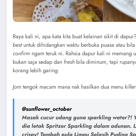
Raya kali ni, apa kata kita buat kelainan sikit di dap
best
untuk dihidangkan waktu berbuka puasa atau bila
confirm
ngam teruk ni. Rahsia dapur kali ni memang 
bukan saja sedap dan
fresh
bila diminum, tapi rupany
korang lebih garing.
Jom tengok macam mana nak hasilkan dua menu
killer
@sunflower_october
Masak cucur udang guna sparkling water?! Y
dia letak Spritzer Sparkling dalam adunan. L
crispy! Tambah pula Limau Selasih Pudina Sp