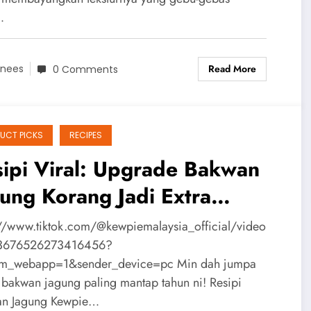
…
Read More
nees
0 Comments
UCT PICKS
RECIPES
ipi Viral: Upgrade Bakwan
ung Korang Jadi Extra
ring & Berlemak Dengan
://www.tiktok.com/@kewpiemalaysia_official/video
wpie!
3676526273416456?
om_webapp=1&sender_device=pc Min dah jumpa
i bakwan jagung paling mantap tahun ni! Resipi
n Jagung Kewpie…