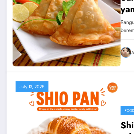
yan
Rangu
berem
A
July 13, 2026
FOOD
Shi