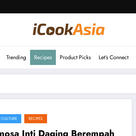
Trending
Recipes
Product Picks
Let’s Connect
 CULTURE
RECIPES
mosa Inti Daging Berempah