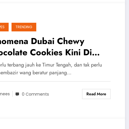
PES
TRENDING
nomena Dubai Chewy
colate Cookies Kini Di
ookAsia!
rlu terbang jauh ke Timur Tengah, dan tak perlu
membazir wang beratur panjang…
Read More
nees
0 Comments