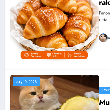
rak
Fenom
reda!
A
July 10, 2026
FOOD
Mus