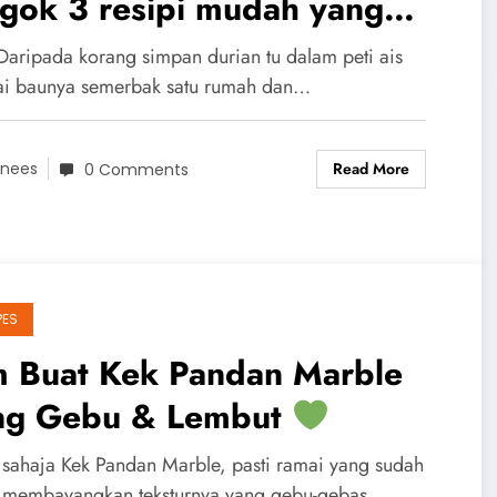
gok 3 resipi mudah yang
ookAsia nak kongsi dengan
Daripada korang simpan durian tu dalam peti ais
ang hari ni.
i baunya semerbak satu rumah dan…
Read More
nees
0 Comments
PES
m Buat Kek Pandan Marble
ng Gebu & Lembut
 sahaja Kek Pandan Marble, pasti ramai yang sudah
 membayangkan teksturnya yang gebu-gebas