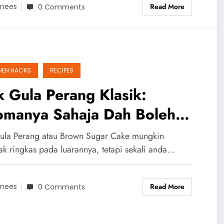
Read More
nees
0 Comments
HEN HACKS
RECIPES
 Gula Perang Klasik:
omanya Sahaja Dah Boleh
t Satu Rumah Terpikat!
ula Perang atau Brown Sugar Cake mungkin
k ringkas pada luarannya, tetapi sekali anda…
Read More
nees
0 Comments