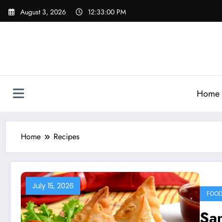
Skip
August 3, 2026
12:33:02 PM
to
content
Home
Home
Recipes
July 15, 2026
FOOD
Sa