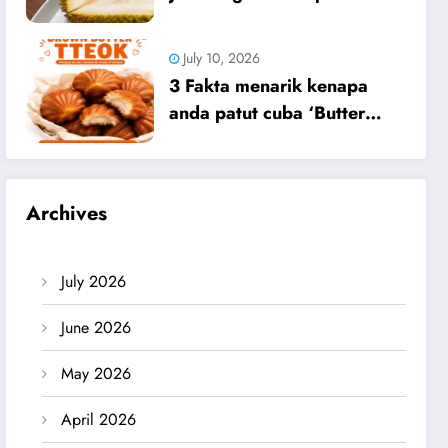
yang iCookAsia nak kongsi
dengan korang hari ni.
July 10, 2026
3 Fakta menarik kenapa
anda patut cuba ‘Butter
Tteok’!
Archives
July 2026
June 2026
May 2026
April 2026