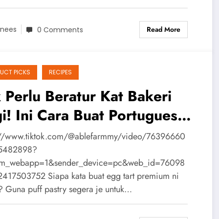
Read More
nees
0 Comments
UCT PICKS
RECIPES
 Perlu Beratur Kat Bakeri
i! Ini Cara Buat Portuguese
g Tart Yang Mudah!
://www.tiktok.com/@ablefarmmy/video/76396660
5482898?
rom_webapp=1&sender_device=pc&web_id=76098
417503752 Siapa kata buat egg tart premium ni
? Guna puff pastry segera je untuk…